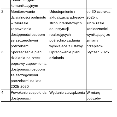
komunikacyjnym
2
Monitorowanie
Udostępnienie /
do 30 czerwca
działalności podmiotu
aktualizacja adresów
2025 r.
w zakresie
stron internetowych
lub w razie
zapewnienia
do instytucji
konieczności
dostępności osobom
realizujących
wynikającej ze
ze szczególnymi
pośrednio zadania
zmiany
potrzebami
wynikające z ustawy
przepisów
3
Sporządzenie planu
Opracowanie planu
Styczeń 2025
działania na rzecz
działania
poprawy zapewnienia
dostępności osobom
ze szczególnymi
potrzebami na lata
2025-2030
4
Powołanie zespołu ds.
Wydanie zarządzenia
W miarę
dostępności
potrzeby