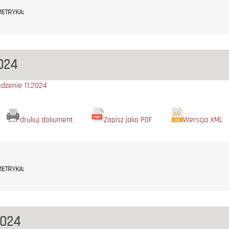
ETRYKA:
2024
ądzenie 11.2024
drukuj dokument
Zapisz jako PDF
Werscja XML
ETRYKA:
2024