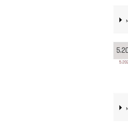
M
5.2
5.20
M