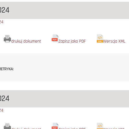
024
24
drukuj dokument
Zapisz jako PDF
Werscja XML
ETRYKA:
024
24