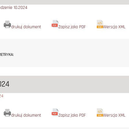
ądzenie 10.2024
drukuj dokument
Zapisz jako PDF
Werscja XML
ETRYKA:
024
24
drukuj dokument
Zapisz jako PDF
Werscja XML