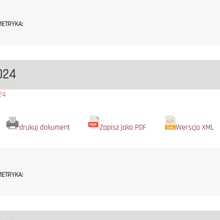
ETRYKA:
024
24
drukuj dokument
Zapisz jako PDF
Werscja XML
ETRYKA: