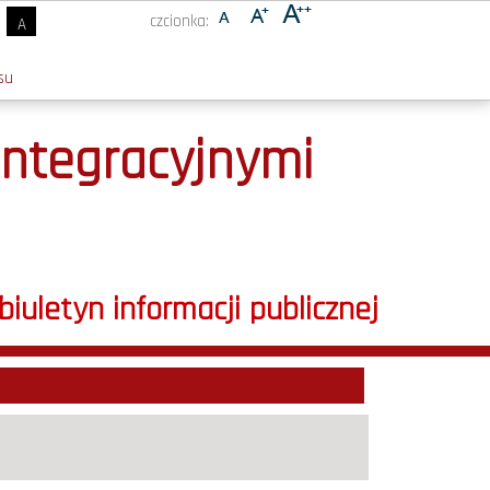
czcionka:
A
su
Integracyjnymi
biuletyn informacji publicznej