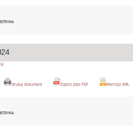
ETRYKA:
024
24
drukuj dokument
Zapisz jako PDF
Werscja XML
ETRYKA: