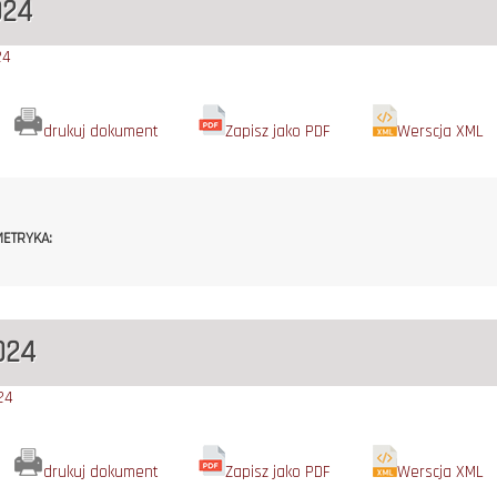
024
24
drukuj dokument
Zapisz jako PDF
Werscja XML
ETRYKA:
024
24
drukuj dokument
Zapisz jako PDF
Werscja XML