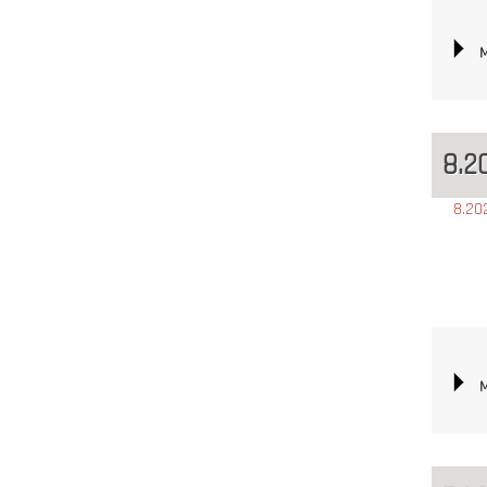
M
8.2
8.20
M