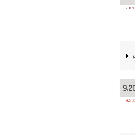
zarz
M
9.2
9.20